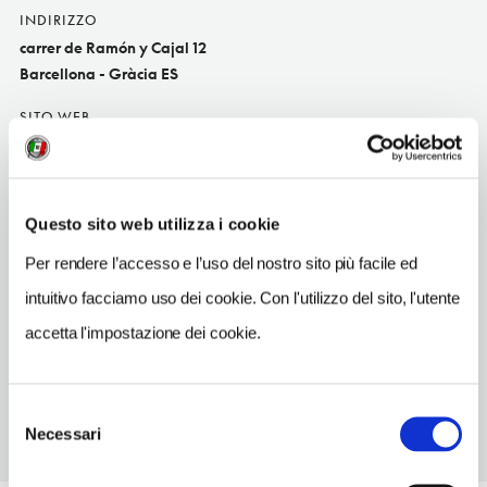
INDIRIZZO
carrer de Ramón y Cajal 12
Barcellona - Gràcia ES
SITO WEB
www.lallavordelsorigens.com
TELEFONO
932136031
Questo sito web utilizza i cookie
TIPO DI CUCINA
Per rendere l’accesso e l’uso del nostro sito più facile ed
del territori
intuitivo facciamo uso dei cookie. Con l'utilizzo del sito, l'utente
METRO
accetta l'impostazione dei cookie.
Gràcia (L6, L7), Fontana (L3)
Selezione
Necessari
del
consenso