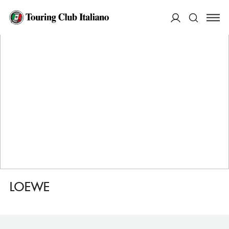
HOME
DESTINAZIONI
BARCELLONA EIXAMPLE
FARE
LOEWE
ACCEDI
Cerca
LOEWE