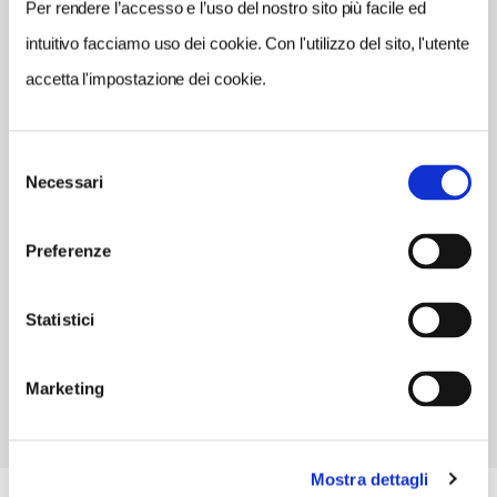
Per rendere l’accesso e l’uso del nostro sito più facile ed
INDIRIZZO EMAIL
intuitivo facciamo uso dei cookie. Con l'utilizzo del sito, l'utente
osteria@gramola.it
accetta l'impostazione dei cookie.
TELEFONO
0558050321-3386039356
Selezione
TIPO DI CUCINA
Necessari
del
carne,toscana
consenso
NUMERO COPERTI
Preferenze
70
ORARI DI APERTURA
Statistici
Chiusura: periodo variabile
Marketing
Mostra dettagli