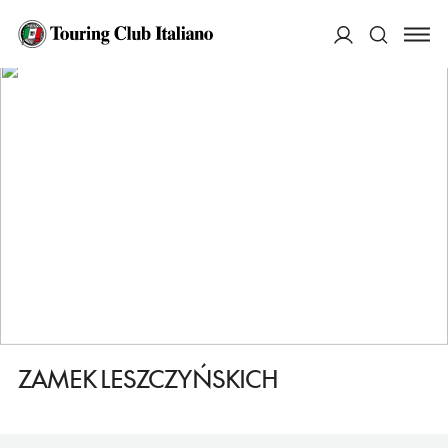
HOME
DESTINAZIONI
BARANOW SANDOMIERSKI
VEDERE
ZAMEK LESZCZYŃSKICH
ACCEDI
Cerca
ZAMEK LESZCZYŃSKICH