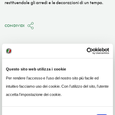
restituendole gli arredi e le decorazioni di un tempo.
CONDIVIDI
Baranów Sandomierski
Questo sito web utilizza i cookie
Vedi su Google Maps
Per rendere l’accesso e l’uso del nostro sito più facile ed
intuitivo facciamo uso dei cookie. Con l'utilizzo del sito, l'utente
INDIRIZZO
Zamkowa osiedle 11
accetta l'impostazione dei cookie.
Baranów Sandomierski
SITO WEB
Selezione