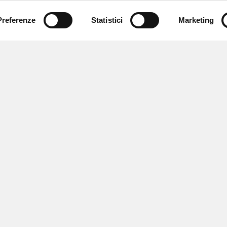
Preferenze
Statistici
Marketing
 ricevere notizie,
e speciali.