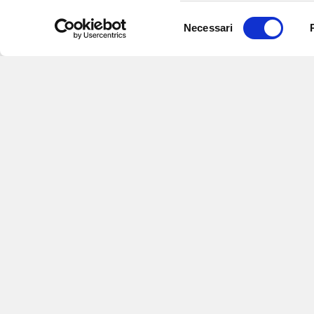
Selezione
Necessari
del
consenso
Iscriviti alle nostre newsletter
per
eventi e aggiornamenti su offert