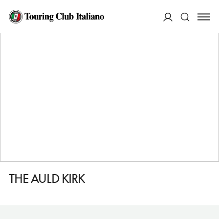
HOME
DESTINAZIONI
BALLATER
DORMIRE
THE AULD KIRK
ACCEDI
Cerca
THE AULD KIRK