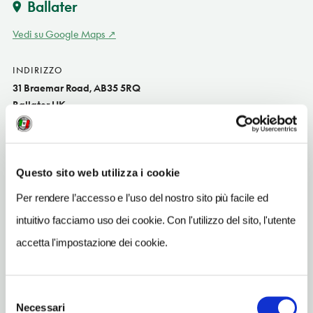
Ballater
Vedi su Google Maps
INDIRIZZO
31 Braemar Road, AB35 5RQ
Ballater UK
SITO WEB
theauldkirk.com
Questo sito web utilizza i cookie
INDIRIZZO EMAIL
info@theauldkirk.com
Per rendere l’accesso e l’uso del nostro sito più facile ed
intuitivo facciamo uso dei cookie. Con l'utilizzo del sito, l'utente
TELEFONO
1339755762
accetta l'impostazione dei cookie.
NUMERO CAMERE
7
Selezione
Necessari
del