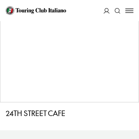
HOME
DESTINAZIONI
BAKERSFIELD
MANGIARE
24TH STREET CAFE
ACCEDI
Cerca
24TH STREET CAFE