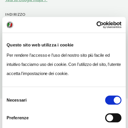
INDIRIZZO
4400 Hughes Lane
Bakersfield US
SITO WEB
Questo sito web utilizza i cookie
www.holidayinn.com
Per rendere l’accesso e l’uso del nostro sito più facile ed
TELEFONO
intuitivo facciamo uso dei cookie. Con l'utilizzo del sito, l'utente
6618333000
accetta l'impostazione dei cookie.
Selezione
Necessari
del
consenso
Preferenze