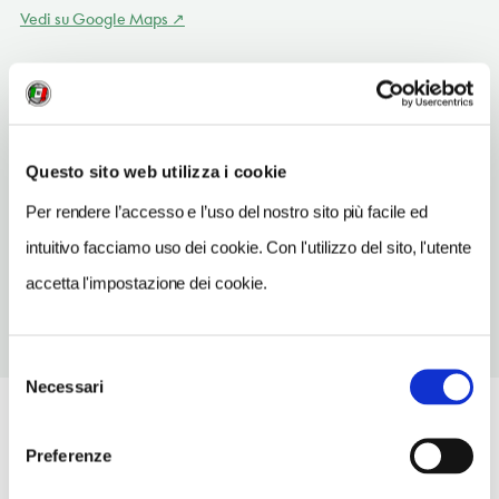
Vedi su Google Maps
SITO WEB
www.aquadream.it
INDIRIZZO EMAIL
Questo sito web utilizza i cookie
info@aquadream.it
Per rendere l’accesso e l’uso del nostro sito più facile ed
TELEFONO
intuitivo facciamo uso dei cookie. Con l'utilizzo del sito, l'utente
078999511
accetta l'impostazione dei cookie.
Selezione
Necessari
del
consenso
Preferenze