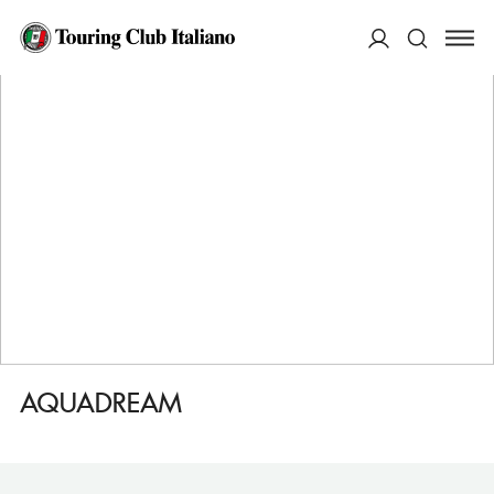
HOME
DESTINAZIONI
BAIA SARDINIA
FARE
AQUADREAM
ACCEDI
Cerca
AQUADREAM