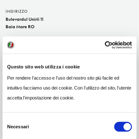
INDIRIZZO
Bulevardul Unirii 11
Baia Mare RO
SITO WEB
www.hotelmara.ro
INDIRIZZO EMAIL
Questo sito web utilizza i cookie
receptie@hotelmara.ro
Per rendere l’accesso e l’uso del nostro sito più facile ed
TELEFONO
262226660-262226692
intuitivo facciamo uso dei cookie. Con l'utilizzo del sito, l'utente
accetta l'impostazione dei cookie.
NUMERO CAMERE
186
Selezione
Necessari
del
consenso