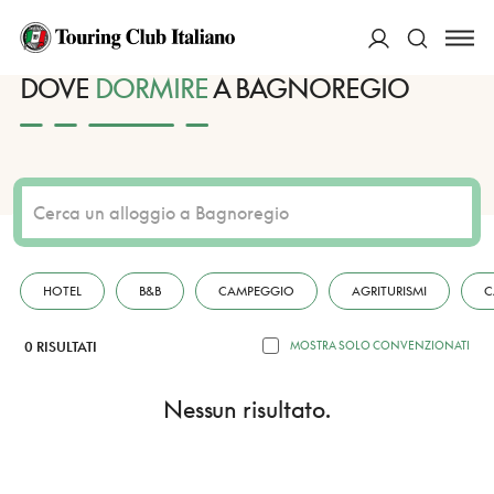
HOME
DESTINAZIONI
BAGNOREGIO
DORMIRE
ACCEDI
DOVE
DORMIRE
A BAGNOREGIO
Cerca
HOTEL
B&B
CAMPEGGIO
AGRITURISMI
C
0 RISULTATI
MOSTRA SOLO CONVENZIONATI
Nessun risultato.