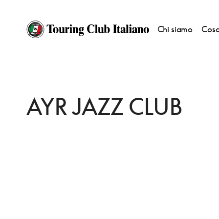
Chi siamo
Cosa
HOME
DESTINAZIONI
AYR
FARE
AYR JAZZ CLUB
AYR JAZZ CLUB