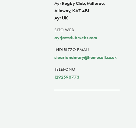
Ayr Rugby Club, Millbrae,
Alloway, KA7 4PJ
Ayr UK
SITO WEB
ayrjazzclub.webs.com
INDIRIZZO EMAIL
stuartandmary@homecall.co.uk
TELEFONO
1292590773