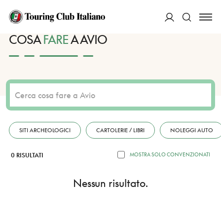
HOME
DESTINAZIONI
AVIO
FARE
ACCEDI
COSA
FARE
A AVIO
Cerca
SITI ARCHEOLOGICI
CARTOLERIE / LIBRI
NOLEGGI AUTO
0 RISULTATI
MOSTRA SOLO CONVENZIONATI
Nessun risultato.