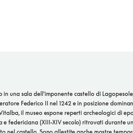
 in una sala dell'imponente castello di Lagopesole
eratore Federico II nel 1242 e in posizione dominan
 Vitalba, il museo espone reperti archeologici di ep
 e federiciana (XIII-XIV secolo) ritrovati durante 
to nel castello. Sono allestite anche mostre tempo