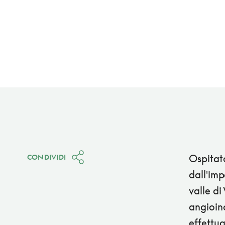
Ospitato
CONDIVIDI
dall'imp
valle di
angioina
effettua