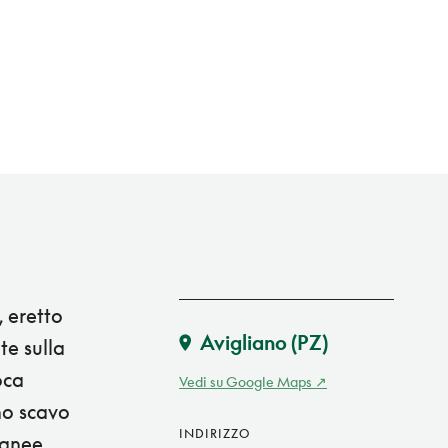
, eretto
Avigliano
(PZ)
te sulla
oca
Vedi su Google Maps
uno scavo
INDIRIZZO
ranee