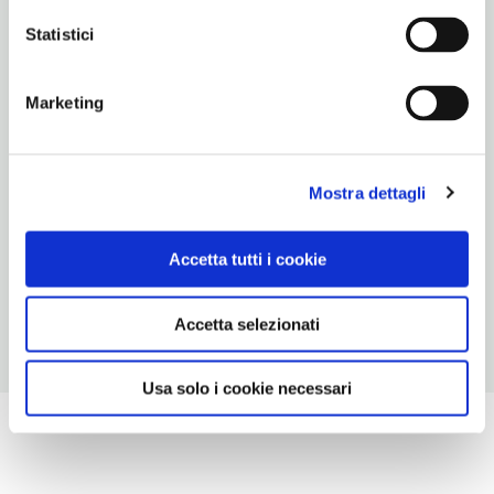
Statistici
TELEFONO
0825790539-0825790733
Marketing
ORARI DI APERTURA
Apertura: lunedì 9-13; martedì 9-13, 15-17; mercoledì 9-13;
giovedì 9-13; venerdì 9-13, 15-17; sabato 9-13; domenica chiuso.
Mostra dettagli
Apertura/Chiusura annuale: sempre aperto
CONDIZIONI DI VISITA
Accetta tutti i cookie
ingresso gratuito
Accetta selezionati
Usa solo i cookie necessari