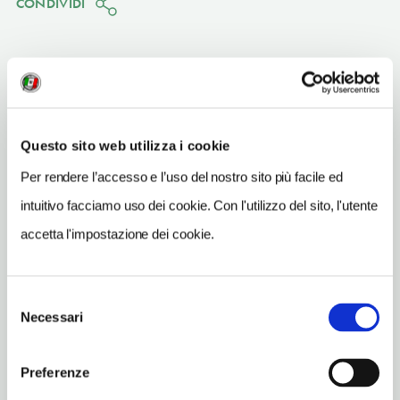
CONDIVIDI
Avellino
(AV)
Questo sito web utilizza i cookie
Vedi su Google Maps
Per rendere l’accesso e l’uso del nostro sito più facile ed
intuitivo facciamo uso dei cookie. Con l'utilizzo del sito, l'utente
INDIRIZZO
accetta l'impostazione dei cookie.
piazza De Marsico - 83100
Avellino (AV)
Campania IT
Selezione
Necessari
SITO WEB
del
www.museoirpino.it
consenso
Preferenze
INDIRIZZO EMAIL
info@museoirpino.it