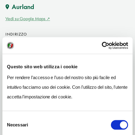
Aurland
Vedi su Google Maps
INDIRIZZO
Skulevegen 24
Aurland NO
SITO WEB
Questo sito web utilizza i cookie
www.sjh.no
Per rendere l’accesso e l’uso del nostro sito più facile ed
INDIRIZZO EMAIL
intuitivo facciamo uso dei cookie. Con l'utilizzo del sito, l'utente
sjh@sfj.no
accetta l'impostazione dei cookie.
TELEFONO
57637144-57637145
Selezione
Necessari
del
consenso