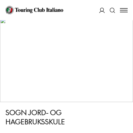
HOME
DESTINAZIONI
AURLAND
FARE
SOGN JORD- OG HAGEBRUKSSKULE
ACCEDI
Cerca
SOGN JORD- OG
HAGEBRUKSSKULE