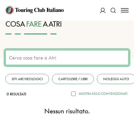
HOME
DESTINAZIONI
ATRI
FARE
ACCEDI
COSA
FARE
A ATRI
Cerca
SITI ARCHEOLOGICI
CARTOLERIE / LIBRI
NOLEGGI AUTO
0 RISULTATI
MOSTRA SOLO CONVENZIONATI
Nessun risultato.