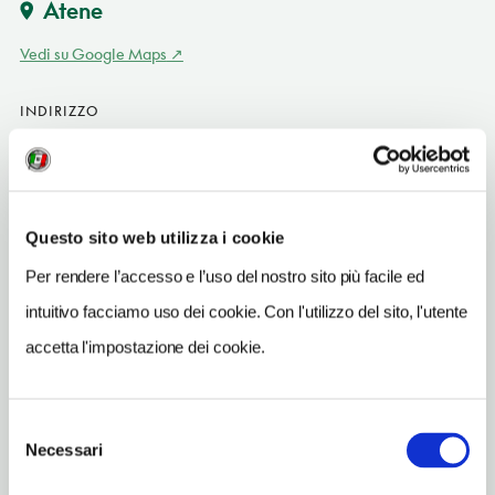
Atene
Vedi su Google Maps
INDIRIZZO
Praxitelous 30
Atene GR
SITO WEB
www.theclumsies.gr
Questo sito web utilizza i cookie
Per rendere l’accesso e l’uso del nostro sito più facile ed
TELEFONO
2103232682
intuitivo facciamo uso dei cookie. Con l'utilizzo del sito, l'utente
accetta l'impostazione dei cookie.
METRO
Panespistimio (2)
Selezione
Necessari
del
consenso