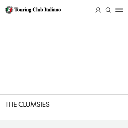
HOME
DESTINAZIONI
ATENE
FARE
THE CLUMSIES
ACCEDI
Cerca
THE CLUMSIES