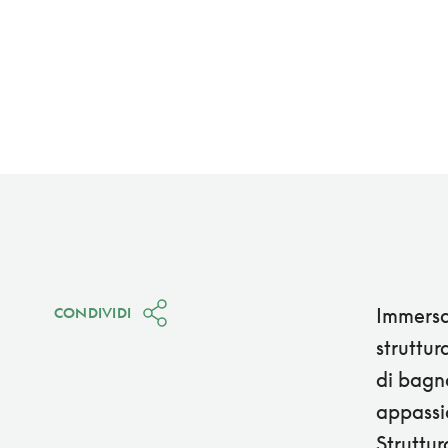
Immersa
CONDIVIDI
struttur
di bagno
appassio
Struttur