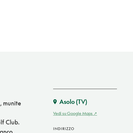
Asolo
(TV)
e, munite
Vedi su Google Maps
lf Club.
INDIRIZZO
ranco