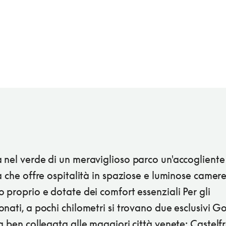
 nel verde di un meraviglioso parco un'accogliente
a che offre ospitalità in spaziose e luminose camer
 proprio e dotate dei comfort essenziali Per gli
nati, a pochi chilometri si trovano due esclusivi Go
a ben collegata alle maggiori città venete: Castelf