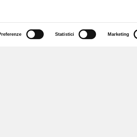
Preferenze
Statistici
Marketing
 ricevere notizie,
e speciali.