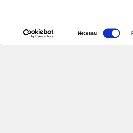
Selezione
Necessari
del
consenso
Iscriviti alle nostre newsletter
per
eventi e aggiornamenti su offert