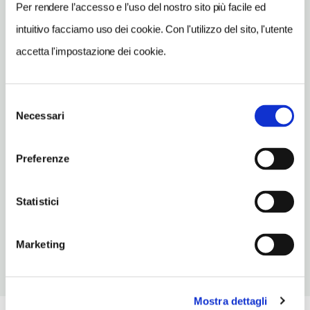
SITO WEB
Per rendere l’accesso e l’uso del nostro sito più facile ed
www.artimino.com
intuitivo facciamo uso dei cookie. Con l'utilizzo del sito, l'utente
INDIRIZZO EMAIL
accetta l'impostazione dei cookie.
info@artimino.com
TELEFONO
Selezione
055875141
Necessari
del
consenso
ORARI DI APERTURA
Apertura: lunedì-domenica a richiesta. Apertura/Chiusura
Preferenze
annuale: sempre aperto
CONDIZIONI DI VISITA
Statistici
ingresso a pagamento
Marketing
Mostra dettagli