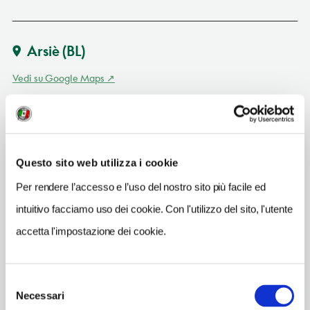
Arsiè
(BL)
Vedi su Google Maps
SITO WEB
www.campinggajole.it
INDIRIZZO EMAIL
Questo sito web utilizza i cookie
info@campinggajole.it
Per rendere l’accesso e l’uso del nostro sito più facile ed
TELEFONO
intuitivo facciamo uso dei cookie. Con l'utilizzo del sito, l'utente
043958505-3356020758
accetta l'impostazione dei cookie.
ORARI DI APERTURA
Chiusura: ottobre-marzo
Selezione
Necessari
del