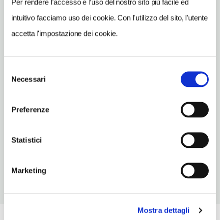
Per rendere l’accesso e l’uso del nostro sito più facile ed
info@ristorantecastagneto.com
intuitivo facciamo uso dei cookie. Con l'utilizzo del sito, l'utente
TELEFONO
accetta l'impostazione dei cookie.
032257201-3403713579
TIPO DI CUCINA
Selezione
classica,carne,pesce,del territorio
Necessari
del
NUMERO COPERTI
consenso
60
Preferenze
ORARI DI APERTURA
Chiusura: gennaio chiuso prima metà, giugno chiuso periodo
Statistici
variabile, dicembre chiuso seconda metà
Marketing
Mostra dettagli