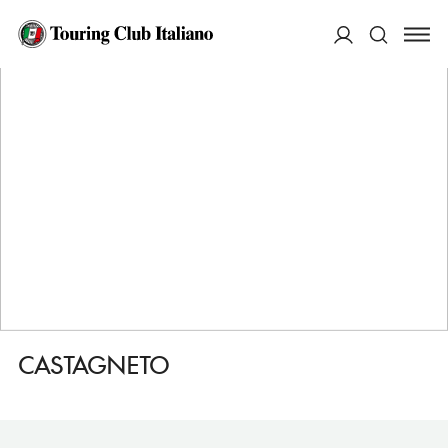
HOME
DESTINAZIONI
ARONA
MANGIARE
CASTAGNETO
ACCEDI
Cerca
CASTAGNETO