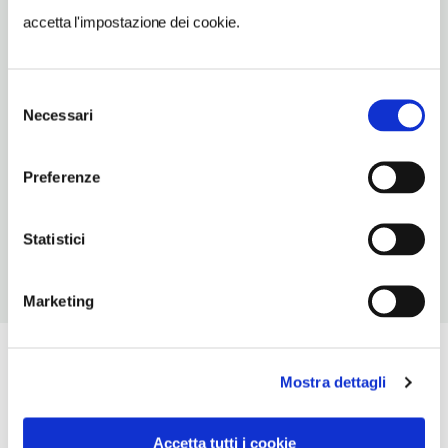
INDIRIZZO
accetta l'impostazione dei cookie.
via Vergante 12 - 28041
Arona
Piemonte
Selezione
Necessari
SITO WEB
del
www.trattoriacampagna.it
consenso
Preferenze
INDIRIZZO EMAIL
info@trattoriacampagna.it
Statistici
Marketing
Mostra dettagli
Accetta tutti i cookie