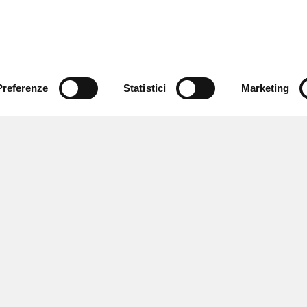
Preferenze
Statistici
Marketing
 ricevere notizie,
e speciali.