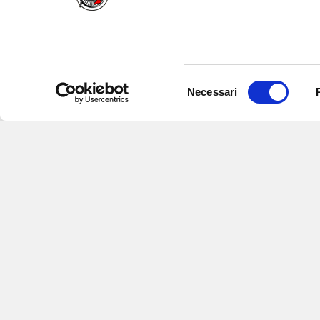
Selezione
Necessari
del
consenso
Iscriviti alle nostre newsletter
per
eventi e aggiornamenti su offert