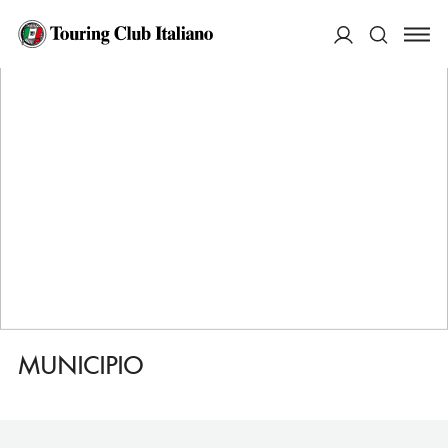
HOME
DESTINAZIONI
ARITZO
SERVIZI
MUNICIPIO
ACCEDI
Cerca
MUNICIPIO