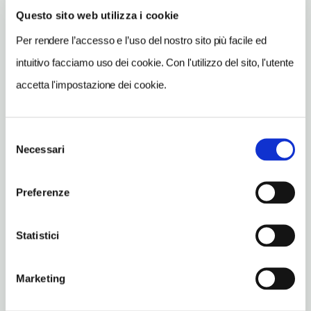
c/o palazzo Forte, via R. d'Afflitto 14 - 83031
Questo sito web utilizza i cookie
Ariano Irpino (AV)
Per rendere l’accesso e l’uso del nostro sito più facile ed
Campania IT
intuitivo facciamo uso dei cookie. Con l'utilizzo del sito, l'utente
SITO WEB
accetta l'impostazione dei cookie.
www.comune.ariano-irpino.av.it/pagina2235_i-musei.html
INDIRIZZO EMAIL
museodellaceramica@libero.it
Selezione
Necessari
del
TELEFONO
consenso
0825875207
Preferenze
ORARI DI APERTURA
Apertura: martedì-domenica 9-13. Apertura/Chiusura annuale:
Statistici
sempre aperto
CONDIZIONI DI VISITA
Marketing
ingresso gratuito