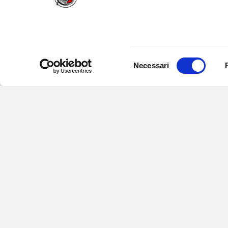
Selezione
Necessari
del
consenso
Iscriviti alle nostre newsletter
per
eventi e aggiornamenti su offert