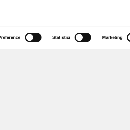
Preferenze
Statistici
Marketing
 ricevere notizie,
e speciali.