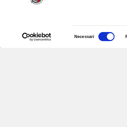
Selezione
Necessari
del
consenso
Iscriviti alle nostre newsletter
per
eventi e aggiornamenti su offert