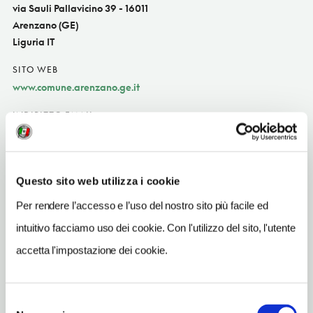
via Sauli Pallavicino 39 - 16011
Arenzano (GE)
Liguria IT
SITO WEB
www.comune.arenzano.ge.it
INDIRIZZO EMAIL
cultura@comune.arenzano.ge.it
TELEFONO
0109138201
Questo sito web utilizza i cookie
Per rendere l’accesso e l’uso del nostro sito più facile ed
ORARI DI APERTURA
Apertura: lunedì-domenica 8-20; i giorni e gli orari di apertura
intuitivo facciamo uso dei cookie. Con l'utilizzo del sito, l'utente
possono subire variazioni. Apertura/Chiusura annuale: sempre
accetta l'impostazione dei cookie.
aperto
CONDIZIONI DI VISITA
Selezione
ingresso gratuito