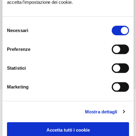
accetta l'impostazione dei cookie.
TELEFONO
0109135309
Selezione
TIPO DI CUCINA
Necessari
del
ligure
consenso
NUMERO COPERTI
Preferenze
60
Statistici
Marketing
Mostra dettagli
Accetta tutti i cookie