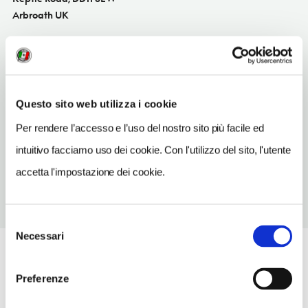
Arbroath UK
SITO WEB
angusalive.scot/sport-leisure
INDIRIZZO EMAIL
Questo sito web utilizza i cookie
arbroathsportscentre@angusalive.scot
Per rendere l’accesso e l’uso del nostro sito più facile ed
TELEFONO
1241465400
intuitivo facciamo uso dei cookie. Con l'utilizzo del sito, l'utente
accetta l'impostazione dei cookie.
Selezione
Necessari
del
consenso
Preferenze