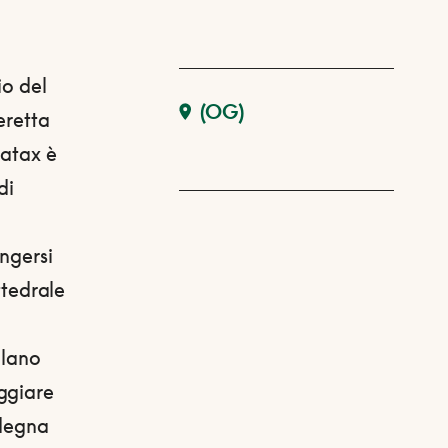
io del
(OG)
eretta
batax è
di
ungersi
ttedrale
alano
ggiare
rdegna