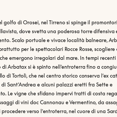
l golfo di Orosei, nel Tirreno si spinge il promontor
lavista, dove svetta una poderosa torre difensiva 
ento. Scalo portuale e vivace località balneare, Ar
rattutto per le spettacolari Rocce Rosse, scogliere 
che emergono irregolari dal mare. In tempi recenti
o di Arbatax si è spinto nell’entroterra fino a congi
lo di Tortolì, che nel centro storico conserva l’ex ca
di Sant’Andrea e alcuni palazzi eretti fra Sette e
o. Le vigne che sfidano impervi tratti di costa reg
assaggi di vini doc Cannonau e Vermentino, da assa
 procedere verso l’entroterra, nel cuore di una Sa