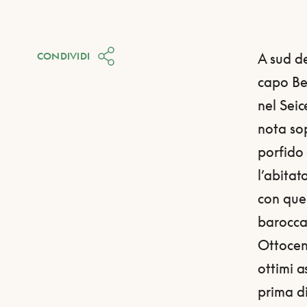
CONDIVIDI
A sud de
capo Bel
nel Seic
nota sop
porfido 
l’abitat
con quel
barocca 
Ottocent
ottimi 
prima di