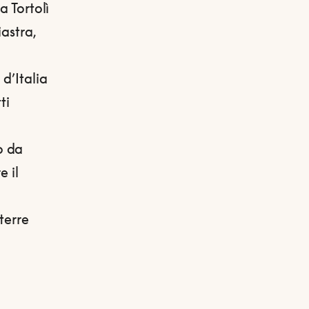
a Tortolì
astra,
d’Italia
ti
o da
e il
terre