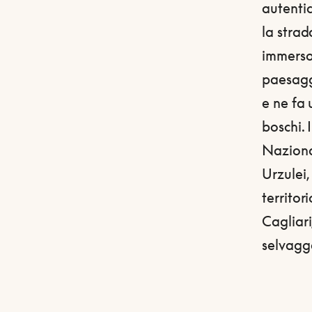
autentic
la strad
immerso 
paesaggi
e ne fa 
boschi. 
Naziona
Urzulei,
territor
Cagliari
selvagge