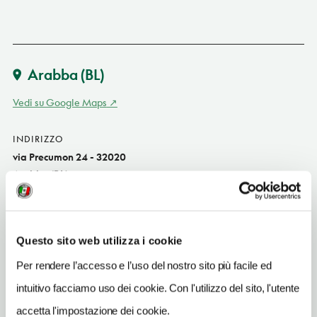
Arabba
(BL)
Vedi su Google Maps
INDIRIZZO
via Precumon 24 - 32020
Arabba (BL)
Veneto
SITO WEB
www.alpenrosearabba.it
Questo sito web utilizza i cookie
Per rendere l’accesso e l’uso del nostro sito più facile ed
INDIRIZZO EMAIL
info@alpenrosearabba.it
intuitivo facciamo uso dei cookie. Con l'utilizzo del sito, l'utente
accetta l'impostazione dei cookie.
TELEFONO