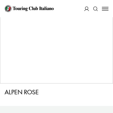
HOME
DESTINAZIONI
ARABBA
DORMIRE
ALPEN ROSE
ACCEDI
Cerca
ALPEN ROSE