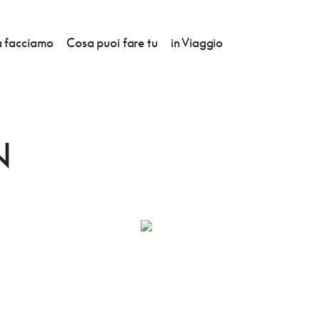
 facciamo
Cosa puoi fare tu
in Viaggio
ION
N