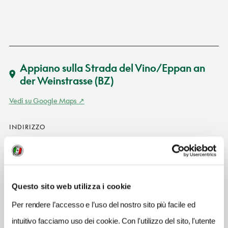
Appiano sulla Strada del Vino/Eppan an
der Weinstrasse
(BZ)
Vedi su Google Maps
INDIRIZZO
via Monte 36 - 39057
Appiano sulla Strada del Vino/Eppan an der Weinstrasse (BZ)
Trentino-Alto Adige
SITO WEB
Questo sito web utilizza i cookie
www.tschindlhof.com
Per rendere l’accesso e l’uso del nostro sito più facile ed
INDIRIZZO EMAIL
intuitivo facciamo uso dei cookie. Con l'utilizzo del sito, l'utente