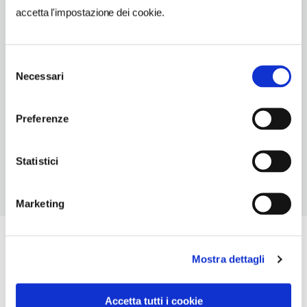
info@tschindlhof.com
accetta l'impostazione dei cookie.
TELEFONO
0471662225
Selezione
NUMERO CAMERE
Necessari
del
19
consenso
Preferenze
NUMERO COPERTI
N/D
Statistici
Marketing
Mostra dettagli
Accetta tutti i cookie