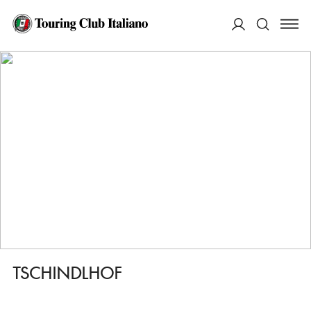
HOME
DESTINAZIONI
APPIANO SULLA STRADA DEL VINO/EPPAN AN DER WEINSTRASSE
ACCEDI
DORMIRE
TSCHINDLHOF
Cerca
TSCHINDLHOF