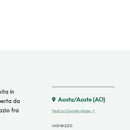
ita in
Aosta/Aoste
(AO)
perta da
pazio fra
Vedi su Google Maps
INDIRIZZO