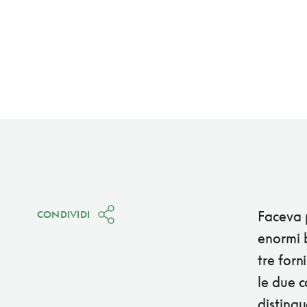
Faceva p
CONDIVIDI
enormi 
tre forni
le due c
distingu