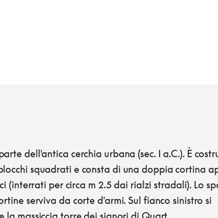
arte dell'antica cerchia urbana (sec. I a.C.). È costru
blocchi squadrati e consta di una doppia cortina a
ci (interrati per circa m 2.5 dai rialzi stradali). Lo s
ortine serviva da corte d'armi. Sul fianco sinistro si
e la massiccia torre dei signori di Quart.