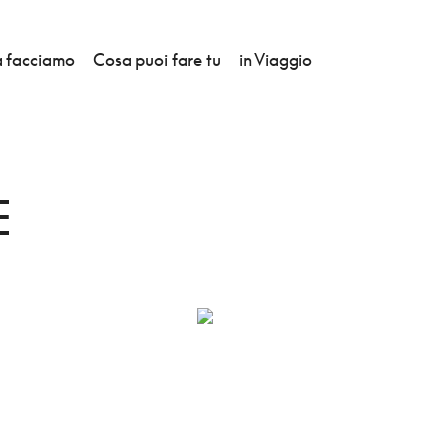
 facciamo
Cosa puoi fare tu
in Viaggio
VALVANERA
E