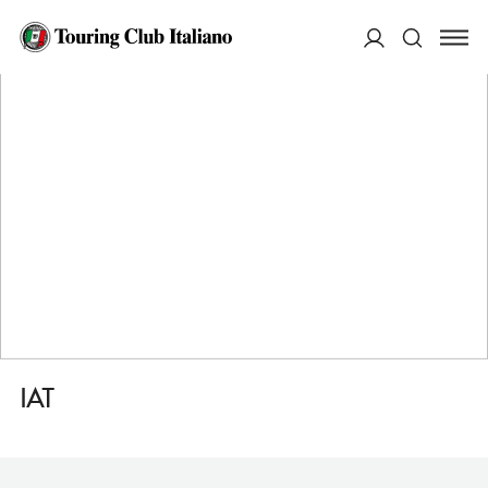
HOME
DESTINAZIONI
ANGERA
SERVIZI
IAT
ACCEDI
Cerca
IAT