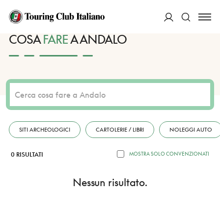
HOME
DESTINAZIONI
ANDALO
FARE
ACCEDI
COSA
FARE
A ANDALO
Cerca
SITI ARCHEOLOGICI
CARTOLERIE / LIBRI
NOLEGGI AUTO
0 RISULTATI
MOSTRA SOLO CONVENZIONATI
Nessun risultato.