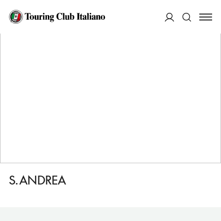
HOME
DESTINAZIONI
ANAGNI
VEDERE
S. ANDREA
ACCEDI
Cerca
S. ANDREA