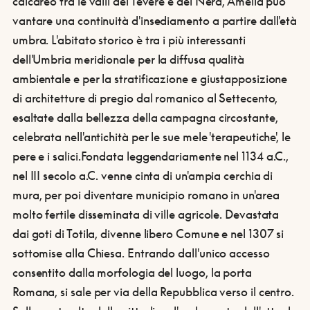
calcareo tra le valli del Tevere e del Nera, Amelia può
vantare una continuità d'insediamento a partire dall'età
umbra. L'abitato storico è tra i più interessanti
dell'Umbria meridionale per la diffusa qualità
ambientale e per la stratificazione e giustapposizione
di architetture di pregio dal romanico al Settecento,
esaltate dalla bellezza della campagna circostante,
celebrata nell'antichità per le sue mele 'terapeutiche', le
pere e i salici.
Fondata leggendariamente nel 1134 a.C.,
nel III secolo a.C. venne cinta di un'ampia cerchia di
mura, per poi diventare municipio romano in un'area
molto fertile disseminata di ville agricole. Devastata
dai goti di Totila, divenne libero Comune e nel 1307 si
sottomise alla Chiesa. Entrando dall'unico accesso
consentito dalla morfologia del luogo, la porta
Romana, si sale per via della Repubblica verso il centro.