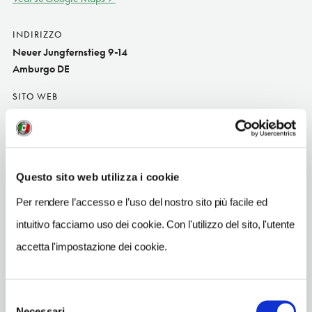
INDIRIZZO
Neuer Jungfernstieg 9-14
Amburgo DE
SITO WEB
www.fairmont-hvj.de
INDIRIZZO EMAIL
reservations.hvj@fairmont.com
Questo sito web utilizza i cookie
TELEFONO
Per rendere l’accesso e l’uso del nostro sito più facile ed
4034940
intuitivo facciamo uso dei cookie. Con l'utilizzo del sito, l'utente
NUMERO CAMERE
accetta l'impostazione dei cookie.
156
METRO
Gänsemarkt (U2)
Selezione
Necessari