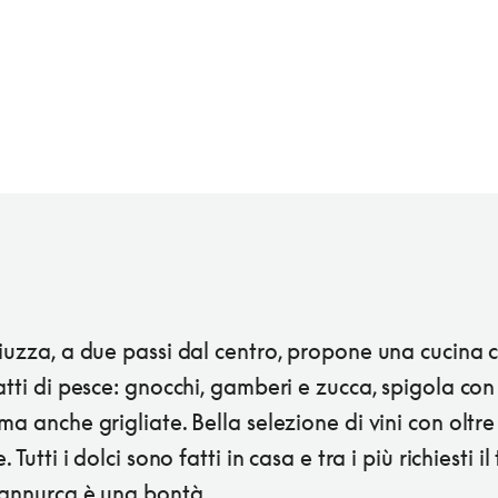
iuzza, a due passi dal centro, propone una cucina 
atti di pesce: gnocchi, gamberi e zucca, spigola con f
ma anche grigliate. Bella selezione di vini con oltr
. Tutti i dolci sono fatti in casa e tra i più richiesti il
 annurca è una bontà