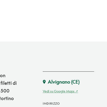
con
Alvignano
(CE)
iletti di
e 500
Vedi su Google Maps
 tortino
INDIRIZZO