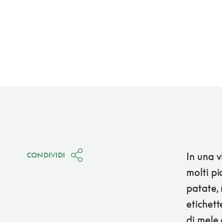
In una v
CONDIVIDI
molti pi
patate, 
etichette
di mele