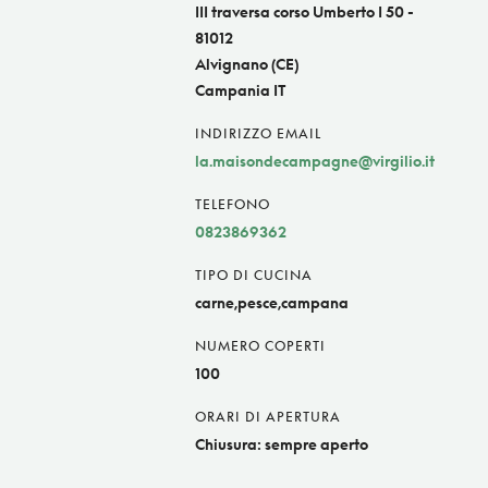
III traversa corso Umberto I 50 -
81012
Alvignano (CE)
Campania IT
INDIRIZZO EMAIL
la.maisondecampagne@virgilio.it
TELEFONO
0823869362
TIPO DI CUCINA
carne,pesce,campana
NUMERO COPERTI
100
ORARI DI APERTURA
Chiusura: sempre aperto