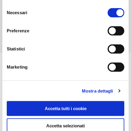
Selezione
ORARI DI APERTURA
Necessari
del
Chiusura: sempre aperto
consenso
Preferenze
Statistici
Marketing
Mostra dettagli
Accetta tutti i cookie
Accetta selezionati