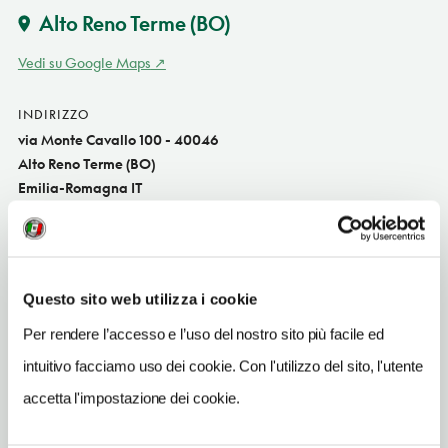
Alto Reno Terme
(BO)
Vedi su Google Maps
INDIRIZZO
via Monte Cavallo 100 - 40046
Alto Reno Terme (BO)
Emilia-Romagna IT
INDIRIZZO EMAIL
nisky.v@libero.it
TELEFONO
Questo sito web utilizza i cookie
053429198-3388230810
Per rendere l’accesso e l’uso del nostro sito più facile ed
TIPO DI CUCINA
intuitivo facciamo uso dei cookie. Con l'utilizzo del sito, l'utente
carne,del territorio
accetta l'impostazione dei cookie.
NUMERO COPERTI
45