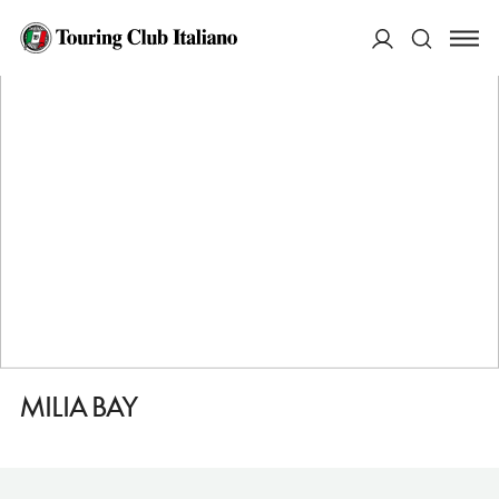
HOME
DESTINAZIONI
ALONISSOS PATITIRI
DORMIRE
MILIA BAY
ACCEDI
Cerca
MILIA BAY