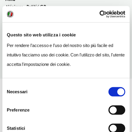
Alónissos - Patitíri GR
SITO WEB
milia-bay.gr
Questo sito web utilizza i cookie
TELEFONO
2424066035
Per rendere l’accesso e l’uso del nostro sito più facile ed
intuitivo facciamo uso dei cookie. Con l'utilizzo del sito, l'utente
accetta l'impostazione dei cookie.
Selezione
Necessari
del
consenso
Preferenze
Statistici