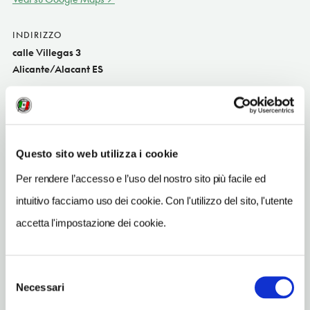
INDIRIZZO
calle Villegas 3
Alicante/Alacant ES
SITO WEB
www.grupogastronou.com
INDIRIZZO EMAIL
Questo sito web utilizza i cookie
administracion@noumanolin.com
Per rendere l’accesso e l’uso del nostro sito più facile ed
TELEFONO
intuitivo facciamo uso dei cookie. Con l'utilizzo del sito, l'utente
965200368
accetta l'impostazione dei cookie.
TIPO DI CUCINA
tipoCucina
Selezione
Necessari
del
consenso