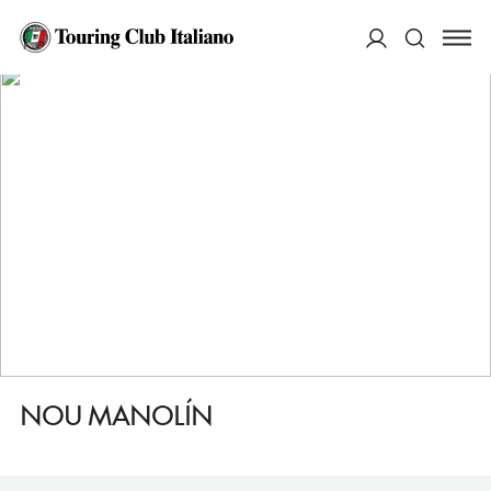
HOME
DESTINAZIONI
ALICANTE/ALACANT
MANGIARE
NOU MANOLÍN
ACCEDI
Cerca
NOU MANOLÍN