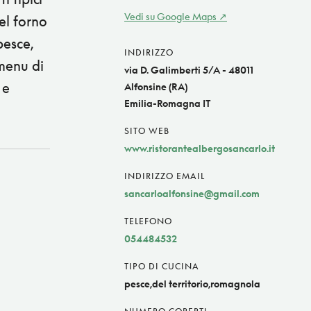
Vedi su Google Maps
el forno
pesce,
INDIRIZZO
 menu di
via D. Galimberti 5/A - 48011
 e
Alfonsine (RA)
Emilia-Romagna IT
SITO WEB
www.ristorantealbergosancarlo.it
INDIRIZZO EMAIL
sancarloalfonsine@gmail.com
TELEFONO
054484532
TIPO DI CUCINA
pesce,del territorio,romagnola