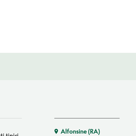
Alfonsine
(RA)
i tipici