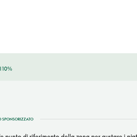
l 10%
 SPONSORIZZATO
e punto di riferimento della zona per gustare i piatt