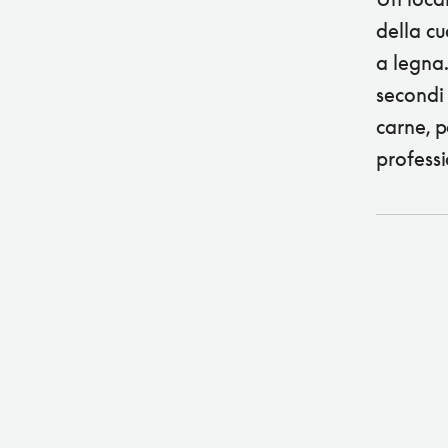
della cu
a legna.
secondi 
carne, p
profess