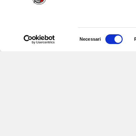
Selezione
Necessari
del
consenso
Iscriviti alle nostre newsletter
per
eventi e aggiornamenti su offert