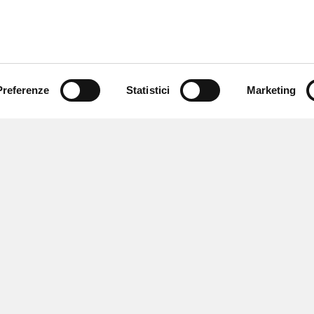
Preferenze
Statistici
Marketing
 ricevere notizie,
e speciali.