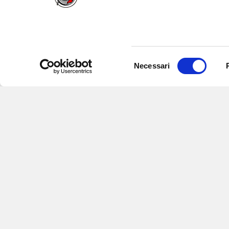
Selezione
Necessari
del
consenso
Iscriviti alle nostre newsletter
per
eventi e aggiornamenti su offert