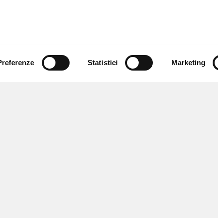
Preferenze
Statistici
Marketing
 ricevere notizie,
e speciali.