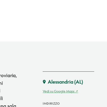
roviaria,
Alessandria
(AL)
ni
i
Vedi su Google Maps
li
INDIRIZZO
una sala