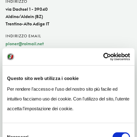
INDIRIZZO
via Dachsel 1 - 39040
Aldino/Aldein (BZ)
Trentino-Alto Adige IT
INDIRIZZO EMAIL
ploner@rolmail.net
TELEFONO
0471886556
TIPO DI CUCINA
Questo sito web utilizza i cookie
carne,pesce,del territorio
Per rendere l’accesso e l’uso del nostro sito più facile ed
NUMERO COPERTI
intuitivo facciamo uso dei cookie. Con l'utilizzo del sito, l'utente
45
accetta l'impostazione dei cookie.
ORARI DI APERTURA
Chiusura: gennaio chiuso periodo variabile, giugno chiuso
periodo variabile
Selezione