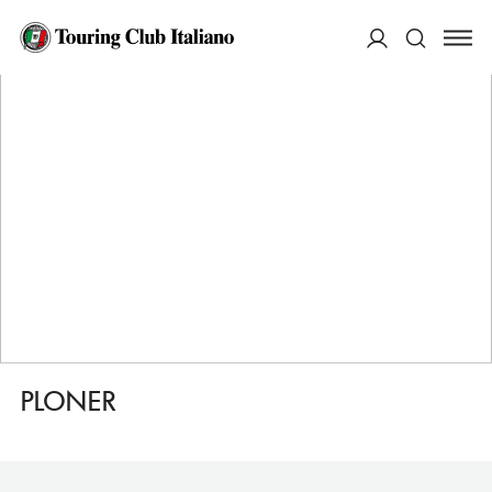
HOME
DESTINAZIONI
ALDINO/ALDEIN
MANGIARE
PLONER
ACCEDI
Cerca
PLONER